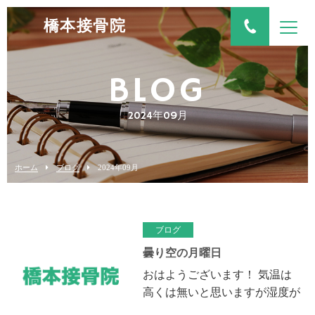
橋本接骨院
BLOG
2024年09月
ホーム
ブログ
2024年09月
ブログ
曇り空の月曜日
おはようございます！ 気温は
高くは無いと思いますが湿度が
高く、動くと汗ばんで来ます、