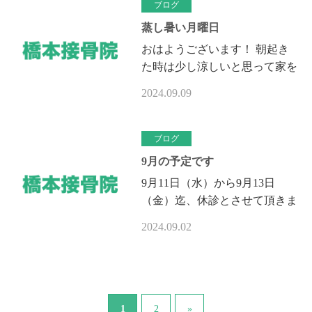
湿気が…
ブログ
蒸し暑い月曜日
おはようございます！ 朝起き
た時は少し涼しいと思って家を
出たら蒸し暑く治療院に着いた
2024.09.09
ら汗だくでした、何日か涼しい
日が続いていて又この暑さにな
ると夏…
ブログ
9月の予定です
9月11日（水）から9月13日
（金）迄、休診とさせて頂きま
す 9月16日（月）敬老の日、9
2024.09.02
月23日（月）秋分の日の振替日
は通常診療とさせて頂きます
宜しくお…
1
2
»