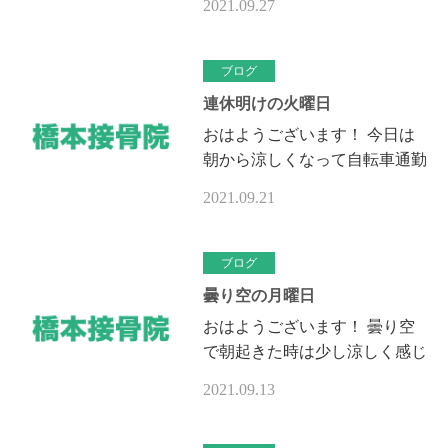
2021.09.27
です 又、コロナの話ですがこ
の2.3週は新規感染者の数が少
ない…
ブログ
連休明けの火曜日
おはようございます！ 今日は
朝から涼しくなって自転車通勤
も気持ちが良かったです、大分
2021.09.21
秋らしくなって来ましたね 連
休は治療も兼ねて鴨川にサーフ
ィン…
ブログ
曇り空の月曜日
おはようございます！ 曇り空
で朝起きた時は少し涼しく感じ
ましたが、自転車通勤、治療院
2021.09.13
の準備をしていたら蒸し暑く汗
だくになってしまいました、虫