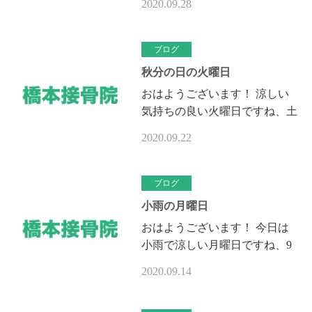
2020.09.28
感じました夏掛けから毛布に変
更です （風邪をひいてしまい
そう…
ブログ
秋分の日の火曜日
おはようございます！ 涼しい
気持ちの良い火曜日ですね、土
曜日の仕事終わりから鴨川に行
2020.09.22
って来ました、昨日の夜の高速
道路の渋滞は凄く帰りを今日の
朝にし…
ブログ
小雨の月曜日
おはようございます！ 今日は
小雨で涼しい月曜日ですね、9
月に入って少し朝晩が涼しくな
2020.09.14
って来ましたね、寝苦しさも緩
和されて夜のクーラーも必要が