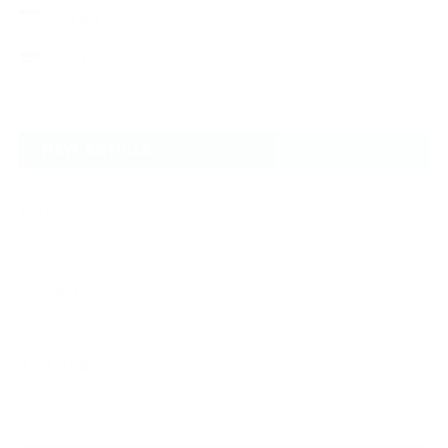
NEWS
ブログ
NEW ARTICLE
2026.08.05
8月11日（火）
2026.08.03
雨の月曜日
2026.07.27
蒸し暑い月曜日