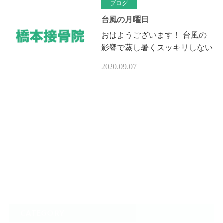
無くな…
ブログ
台風の月曜日
おはようございます！ 台風の
影響で蒸し暑くスッキリしない
スタートの月曜日ですね 9月に
2020.09.07
入って3っ目の台風で蒸し暑く
熱中症で体調を崩す患者様が何
人か…
CATEGORY