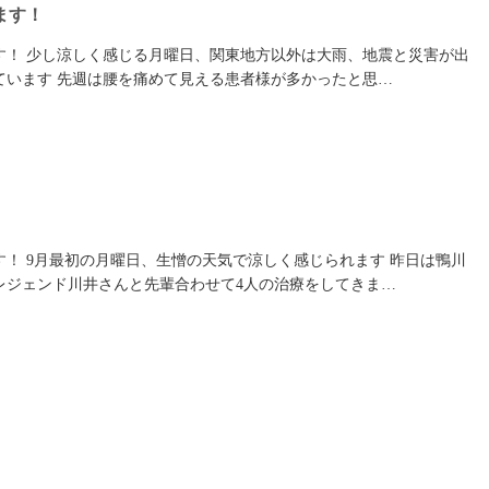
ます！
す！ 少し涼しく感じる月曜日、関東地方以外は大雨、地震と災害が出
ています 先週は腰を痛めて見える患者様が多かったと思…
す！ 9月最初の月曜日、生憎の天気で涼しく感じられます 昨日は鴨川
レジェンド川井さんと先輩合わせて4人の治療をしてきま…