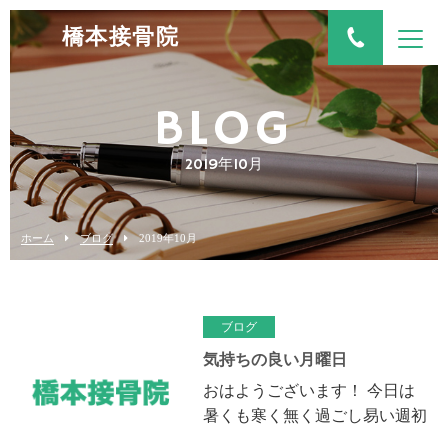
橋本接骨院
BLOG
2019年10月
ホーム
ブログ
2019年10月
ブログ
気持ちの良い月曜日
おはようございます！ 今日は
暑くも寒く無く過ごし易い週初
めですね、明日は雨の予報が出