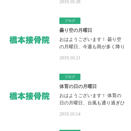
2019.10.28
ています 今日中に洗濯物をか
たずけましょう！ 千葉の大雨
でどれだ…
ブログ
曇り空の月曜日
おはようございます！ 曇り空
の月曜日、今週も雨が多く降り
そうです台風20、21号が接近し
2019.10.21
そうです 被災地の状態が心配
です、鴨川も行く途中で崖が崩
れていた…
ブログ
体育の日の月曜日
おはようございます！ 体育の
日の月曜日、台風も通り過ぎひ
と段落と言いたい所ですが場所
2019.10.14
によっては被害が酷く出ていま
すね、亡くなられた方、被災さ