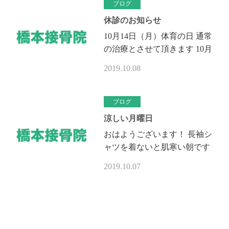
れた方心…
ブログ
休診のお知らせ
10月14日（月）体育の日 通常
の治療とさせて頂きます 10月
16日（水） 健康診断の為、休
2019.10.08
診とさせて頂きます ご迷惑を
お掛けします 宜しくお願い致
します！
ブログ
涼しい月曜日
おはようございます！ 長袖シ
ャツを着ないと肌寒い朝です
ね、 昨日は鴨川へ行って来ま
2019.10.07
した、新しいボードが出来上が
り意気揚々と海に入って来まし
た、波は良…