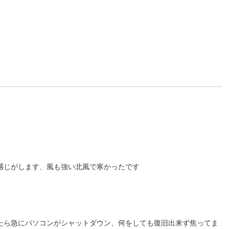
感じがします、風も強い北風で寒かったです
たら急にパソコンがシャットダウン、何をしても復旧出来ず焦ってま