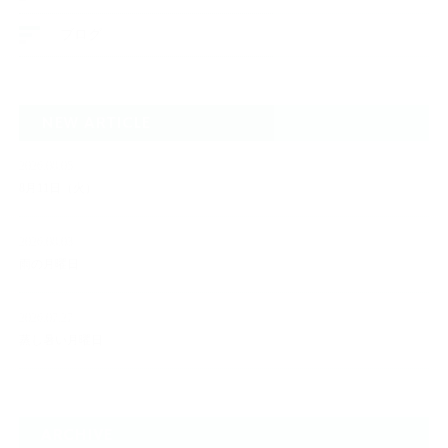
ブログ
NEW ARTICLE
2026.08.05
8月11日（火）
2026.08.03
雨の月曜日
2026.07.27
蒸し暑い月曜日
ARCHIVE