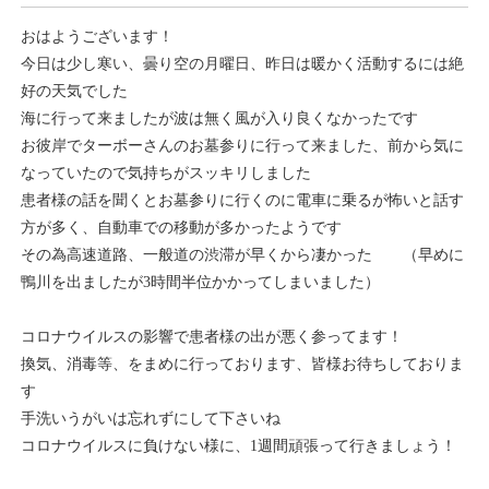
おはようございます！
今日は少し寒い、曇り空の月曜日、昨日は暖かく活動するには絶
好の天気でした
海に行って来ましたが波は無く風が入り良くなかったです
お彼岸でターボーさんのお墓参りに行って来ました、前から気に
なっていたので気持ちがスッキリしました
患者様の話を聞くとお墓参りに行くのに電車に乗るが怖いと話す
方が多く、自動車での移動が多かったようです
その為高速道路、一般道の渋滞が早くから凄かった （早めに
鴨川を出ましたが3時間半位かかってしまいました）
コロナウイルスの影響で患者様の出が悪く参ってます！
換気、消毒等、をまめに行っております、皆様お待ちしておりま
す
手洗いうがいは忘れずにして下さいね
コロナウイルスに負けない様に、1週間頑張って行きましょう！