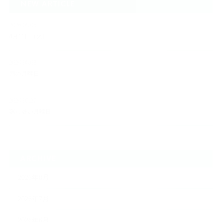
NEW ARTICLE
2026.08.05
8月11日（火）
2026.08.03
雨の月曜日
2026.07.27
蒸し暑い月曜日
ARCHIVE
2026年8月
2026年7月
2026年6月