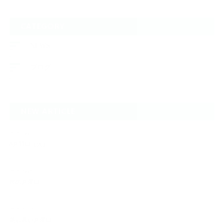
CATEGORY
NEWS
ブログ
NEW ARTICLE
2026.08.05
8月11日（火）
2026.08.03
雨の月曜日
2026.07.27
蒸し暑い月曜日