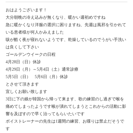
おはようございます！
大分朝晩の冷え込みが無くなり、暖かい週初めですね
急に暖かくなり洋服の選択に困りますね、先週は風邪を引かれて
いる患者様が何人かみえました
咳が酷く夜が寝れないようです、乾燥しているのでうがい手洗い
は良くして下さい
ゴールデンウイークの日程
4月28日（日）休診
4月29日（月）～5月4日（土）通常診療
5月5日（日） 5月6日（月）休診
とさせて頂きます
宜しくお願い致します
3日に下の娘が韓国から帰って来ます、歌の練習のし過ぎで喉を
痛めてしまったようです喉が潰れてしまうとこれからの活動に影
響を及ぼすので早く治ってもらいたいです
ボイストレーナーの先生は1週間の練習、お喋りは禁止だそうで
す