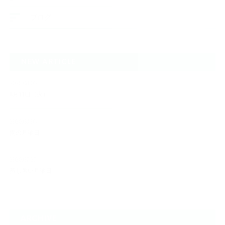
ブログ
NEW ARTICLE
2026.08.05
8月11日（火）
2026.08.03
雨の月曜日
2026.07.27
蒸し暑い月曜日
ARCHIVE